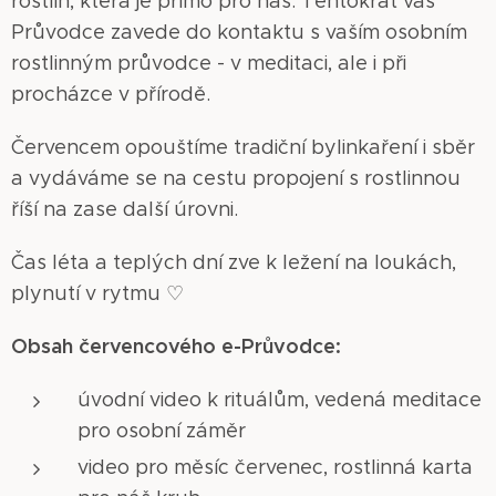
rostlin, která je přímo pro nás. Tentokrát vás
Průvodce zavede do kontaktu s vaším osobním
rostlinným průvodce - v meditaci, ale i při
procházce v přírodě.
Červencem opouštíme tradiční bylinkaření i sběr
a vydáváme se na cestu propojení s rostlinnou
říší na zase další úrovni.
Čas léta a teplých dní zve k ležení na loukách,
plynutí v rytmu ♡
Obsah červencového e-Průvodce:
úvodní video k rituálům, vedená meditace
pro osobní záměr
video pro měsíc červenec, rostlinná karta