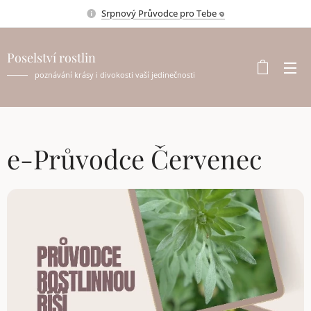
Srpnový Průvodce pro Tebe 𖦹
Poselství rostlin
poznávání krásy i divokosti vaší jedinečnosti
e-Průvodce Červenec