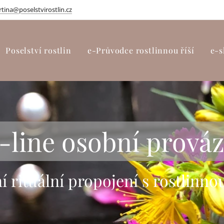
tina@poselstvirostlin.cz
Poselství rostlin
e-Průvodce rostlinnou říší
e-s
-line osobní prováz
í rituální propojení s rostlinnou