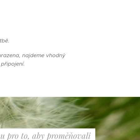
tbě.
 uhrazena, najdeme vhodný
připojení.
sou pro to, aby proměňovali