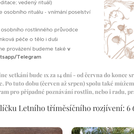
ditace; vedený rituál)
 osobního rituálu - vnímání poselství
osobního rostlinného průvodce
inková péče o tělo i duši
ine provázení budeme také
v
atsapp/Telegram
ne setkání bude 1x za 14 dní - od června do konce sr
. Po tuto dobu (červen až srpen) spolu také může
m pro případné poznávání rostlin, nebo i radu, pra
íčku Letního tříměsíčního rozjívení: 6 