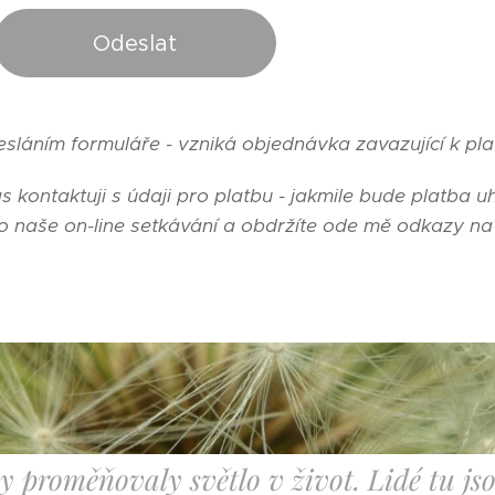
Odeslat
sláním formuláře - vzniká objednávka zavazující k pla
s kontaktuji s údaji pro platbu - jakmile bude platba
 naše on-line setkávání a obdržíte ode mě odkazy na 
by proměňovaly světlo v život. Lidé tu j