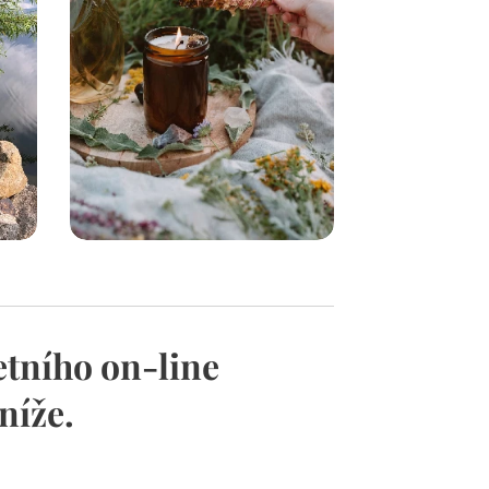
etního on-line
níže.