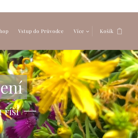
hop
Vstup do Průvodce
Více
Košík
ení
 říší