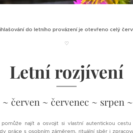
ihlašování do letního provázení je otevřeno celý čer
♡
Letní rozjívení
~ červen ~ červenec ~ srpen ~
omůže najít a osvojit si vlastní autentickou cestu r
dy práce s osobním záměrem, rituální sběr i zpracová