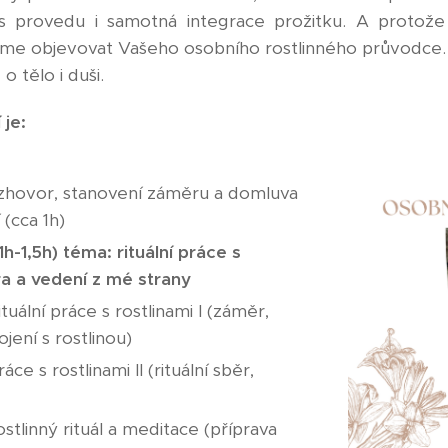
vás provedu i samotná integrace prožitku. A protož
eme objevovat Vašeho osobního rostlinného průvodce. 
 o tělo i duši.
 je:
ozhovor, stanovení záměru a domluva
 (cca 1h)
1h-1,5h) téma: rituální práce s
 a vedení z mé strany
tuální práce s rostlinami I (záměr,
jení s rostlinou)
ráce s rostlinami II (rituální sběr,
stlinný rituál a meditace (příprava