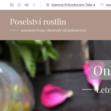
Srpnový Průvodce pro Tebe 𖦹
mar
Poselství rostlin
poznávání krásy i divokosti vaší jedinečnosti
On
Letn