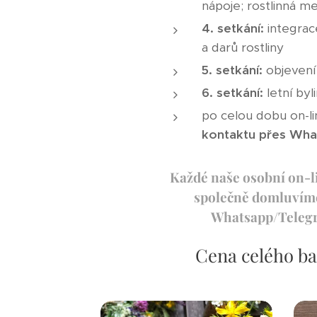
nápoje; rostlinná me
4. setkání:
integrace
a darů rostliny
5. setkání:
objevení
6. setkání:
letní byl
po celou dobu on-l
kontaktu přes Wh
Každé naše osobní on-li
společně domluvíme
Whatsapp/Telegra
Cena celého bal