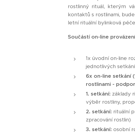
rostlinný rituál, kterým 
kontaktů s rostlinami, bud
letní rituální bylinková péče
Součástí on-line provázení
1x úvodní on-line r
jednotlivých setkání
6x on-line setkání (
rostlinami -
podpora
1. setkání:
základy ri
výběr rostliny, propo
2. setkání:
rituální p
zpracování rostlin)
3. setkání:
osobní ro