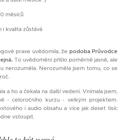
10 měsíců
i kvalita zůstává ♥︎
ógové praxe uvědomila, že
p
odoba Průvodce
ejná.
To uvědomění přišlo poměrně jasně, ale
mu nerozuměla. Nerozuměla jsem tomu, co se
proč.
la a ho a čekala na další vedení. Vnímala jsem,
ě - celoročního kurzu - velkým projektem.
tového i audio obsahu a více jak deset tisíc
odne vstoupit.
akhle to být nemá.