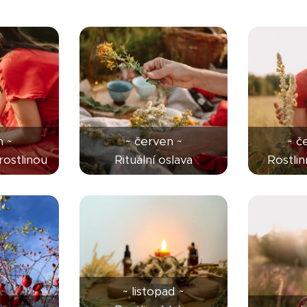
 ~
~ červen ~
~ č
rostlinou
Rituální oslava
Rostli
~ listopad ~