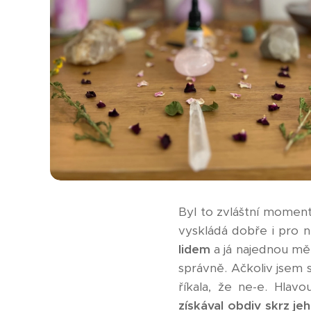
Byl to zvláštní moment,
vyskládá dobře i pro 
lidem
a já najednou měl
správně. Ačkoliv jsem 
říkala, že ne-e. Hlav
získával obdiv skrz je