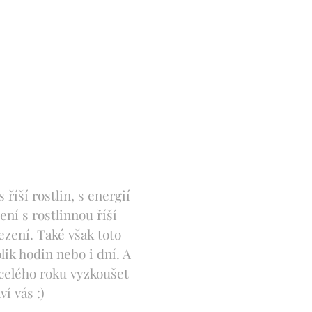
íší rostlin, s energií
ní s rostlinnou říší
zení. Také však toto
lik hodin nebo i dní. A
celého roku vyzkoušet
í vás :)