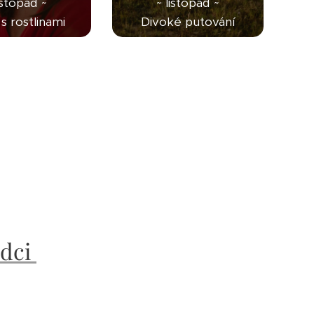
istopad ~
~ listopad ~
s rostlinami
Divoké putování
odci