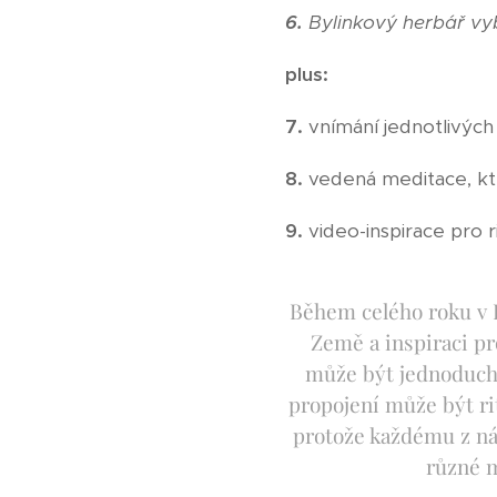
6.
Bylinkový herbář vyb
plus:
7.
vnímání jednotlivých
8.
vedená meditace, kter
9.
video-inspirace pro 
Během celého roku v P
Země a inspiraci pr
může být jednoduché
propojení může být rit
protože každému z ná
různé mo