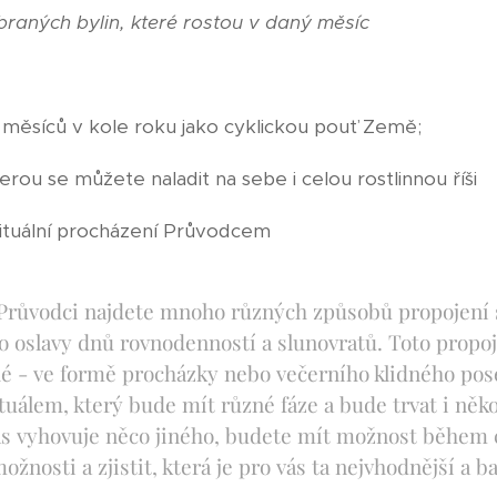
raných bylin, které rostou v daný měsíc
 měsíců v kole roku jako cyklickou pouť Země;
ou se můžete naladit na sebe i celou rostlinnou říši
rituální procházení Průvodcem
růvodci najdete mnoho různých způsobů propojení s ř
o oslavy dnů rovnodenností a slunovratů. Toto propoje
 - ve formě procházky nebo večerního klidného pose
uálem, který bude mít různé fáze a bude trvat i něko
s vyhovuje něco jiného, budete mít možnost během 
žnosti a zjistit, která je pro vás ta nejvhodnější a bav