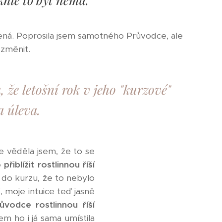
mená. Poprosila jsem samotného Průvodce, ale
a změnit.
že letošní rok v jeho "kurzové"
a úleva.
le věděla jsem, že to se
řiblížit rostlinnou říší
 do kurzu, že to nebylo
 moje intuice teď jasně
ůvodce rostlinnou říší
em ho i já sama umístila