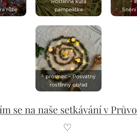
 ~
Rostlinná kúra
~ l
ra růže
pampeliška
Snění 
~ prosinec ~ Posvátný
rostlinný obřad
ím se na naše setkávání v Prův
♡