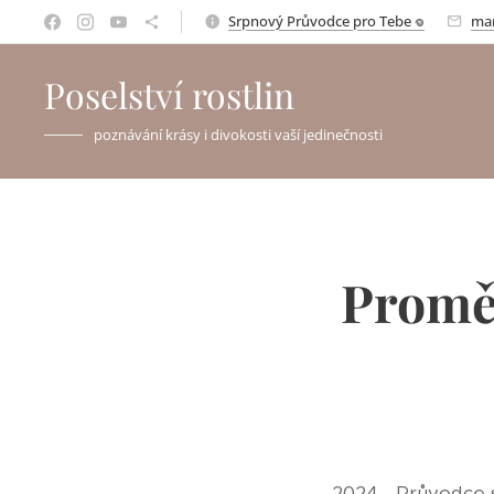
Srpnový Průvodce pro Tebe 𖦹
mar
Poselství rostlin
poznávání krásy i divokosti vaší jedinečnosti
Proměn
2024 - Průvodce s