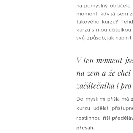
na pomyslný obláček, 
moment, kdy já jsem zač
takového kurzu? Tehd
kurzu s mou učitelkou 
svůj způsob, jak naplni
V ten moment jse
na zem a že chci 
začátečníka i pro 
Do mysli mi přišla má
kurzu udělat přístup
rostlinnou říší předě
.
přesah