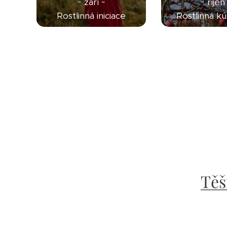
~ září ~
~ říjen
Rostlinná iniciace
Rostlinná kú
Těš