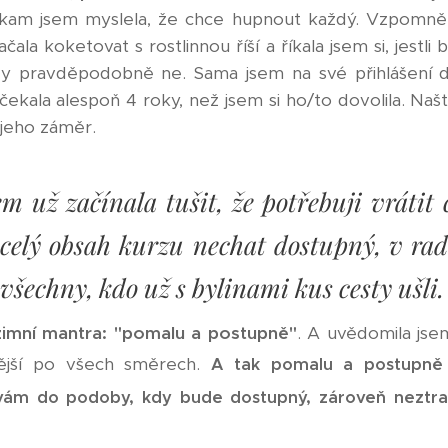
kam jsem myslela, že chce hupnout každý. Vzpomněl
ala koketovat s rostlinnou říší a říkala jsem si, jestli
y pravděpodobně ne. Sama jsem na své přihlášení d
čekala alespoň 4 roky, než jsem si ho/to dovolila. Na
t jeho záměr.
m už začínala tušit, že potřebuji vrátit
celý obsah kurzu nechat dostupný, v rad
všechny, kdo už s bylinami kus cesty ušli.
zimní mantra: "pomalu a postupně"
. A uvědomila jsem
nější po všech směrech.
A tak pomalu a postupně
lávám do podoby, kdy bude dostupný, zároveň neztrat