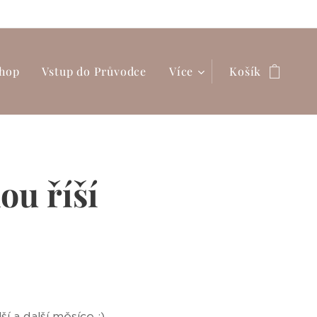
hop
Vstup do Průvodce
Více
Košík
ou říší
 a další měsíce :)