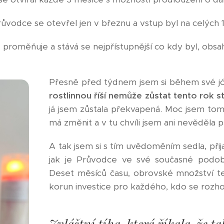
růvodce se otevřel jen v březnu a vstup byl na celých 
proměňuje a stává se nejpřístupnější co kdy byl, obsah 
Přesně před týdnem jsem si během své j
rostlinnou říší nemůže zůstat tento rok st
já jsem zůstala překvapená. Moc jsem to
má změnit a v tu chvíli jsem ani nevěděla 
A tak jsem si s tím uvědoměním sedla, přija
jak je Průvodce ve své současné podob
Deset měsíců času, obrovské množství tex
korun investice pro každého, kdo se rozh
Zvláštní tíha, která říkala, že t