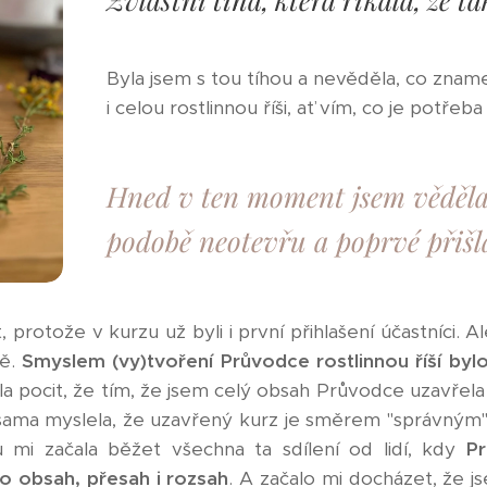
Byla jsem s tou tíhou a nevěděla, co zna
i celou rostlinnou říši, ať vím, co je potřeb
Hned v ten moment jsem věděla, 
podobě neotevřu a poprvé přišl
 protože v kurzu už byli i první přihlašení účastníci. A
ně.
S
myslem (vy)tvoření Průvodce rostlinnou říší bylo p
a pocit, že tím, že jsem celý obsah Průvodce uzavřela
sama myslela, že uzavřený kurz je směrem "správným",
ou mi začala běžet všechna ta sdílení od lidí, kdy
Pr
ho obsah, přesah i rozsah
. A začalo mi docházet, že js