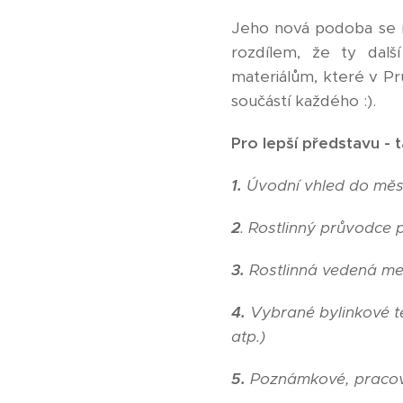
Jeho nová podoba se mi
rozdílem, že ty dal
materiálům, které v Pr
součástí každého :).
Pro lepší představu -
1.
Úvodní vhled do měsíc
2
. Rostlinný průvodce 
3.
Rostlinná vedená me
4.
Vybrané bylinkové tém
atp.)
5.
Poznámkové, pracovní