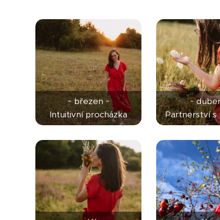
~ březen ~
~ duben
Intuitivní procházka
Partnerství s 