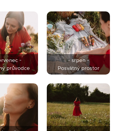
ervenec ~
~ srpen ~
nný průvodce
Posvátný prostor