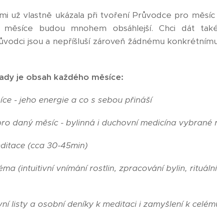
 už vlastně ukázala při tvoření Průvodce pro měsíc 
ší měsíce budou mnohem obsáhlejší. Chci dát tak
ůvodci jsou a nepříšluší zároveň žádnému konkrétním
 tady je obsah každého měsíce:
e - jeho energie a co s sebou přináší
pro daný měsíc - bylinná i duchovní medicína vybrané r
ditace (cca 30-45min)
a (intuitivní vnímání rostlin, zpracování bylin, rituáln
 listy a osobní deníky k meditaci i zamyšlení k celém