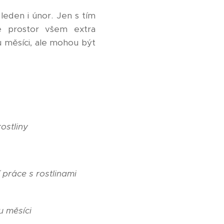
leden i únor. Jen s tím
é prostor všem extra
u měsíci, ale mohou být
ostliny
í práce s rostlinami
u měsíci