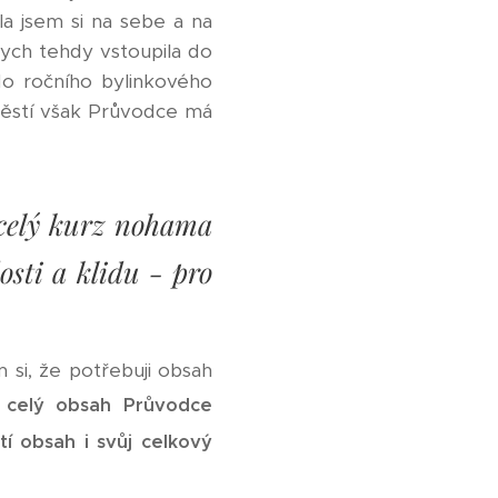
a jsem si na sebe a na
 bych tehdy vstoupila do
o ročního bylinkového
štěstí však Průvodce má
 celý kurz nohama
osti a klidu - pro
 si, že potřebuji obsah
 celý obsah Průvodce
í obsah i svůj celkový