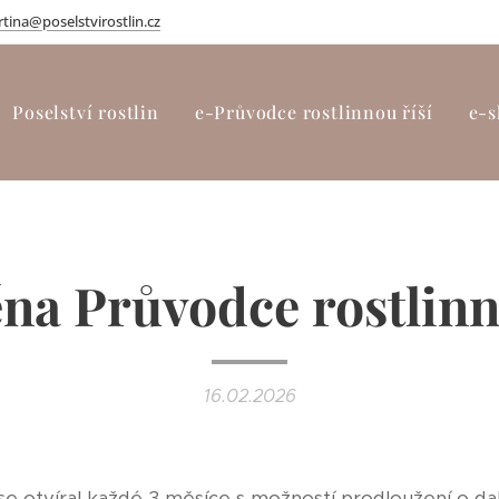
tina@poselstvirostlin.cz
Poselství rostlin
e-Průvodce rostlinnou říší
e-s
a Průvodce rostlinn
16.02.2026
e otvíral každé 3 měsíce s možností prodloužení o další